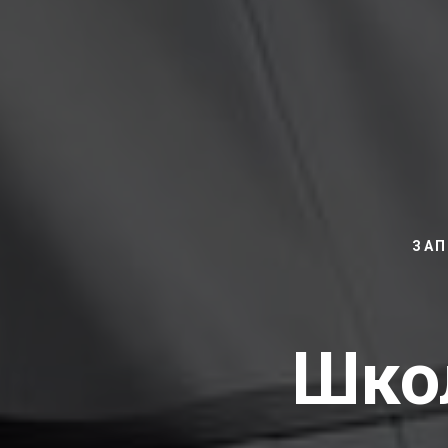
ЗАП
Школ