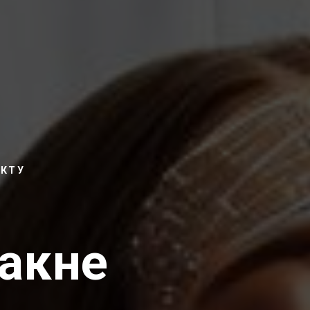
ЄКТУ
 акне